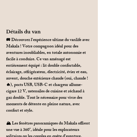
lien traditionnel qui unissait les Aborigènes à
cette région bien avant la colonisation
européenne.
Détails du van
🚐 Découvrez l'expérience ultime du vanlife avec 
Makala ! Votre compagnon idéal pour des 
aventures inoubliables, en totale autonomie et 
facile à conduire. Ce van aménagé est 
entièrement équipé : lit double confortable, 
éclairage, réfrigérateur, électricité, évier et eau, 
auvent, douche extérieure chaude (oui, chaude ! 
🔥), ports USB, USB-C et chargeur allume-
cigare 12 V, ustensiles de cuisine et réchaud à 
gaz double. Tout le nécessaire pour vivre des 
moments de détente en pleine nature, avec 
confort et style.
🏔 Les fenêtres panoramiques du Makala offrent 
une vue à 360°, idéale pour les explorateurs 
solitaires ou les couples en quête d'aventure. 