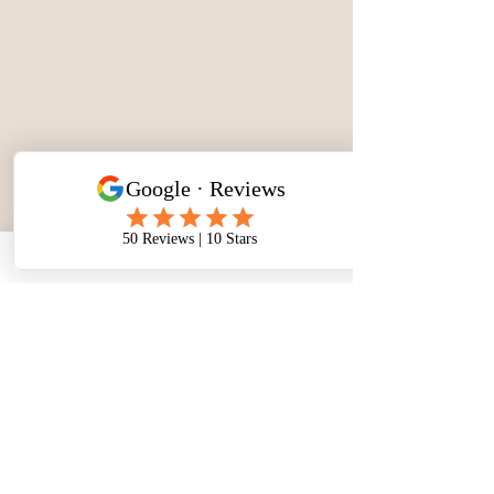
Tous nos camping-cars
larila
Learn More