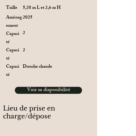
Taille
5,38 m L et 2,6 m H
Aménag
2025
ement
2
Capaci
té
Capaci
2
té
Capaci
Douche chaude
té
Voir sa disponibilité
Lieu de prise en
charge/dépose