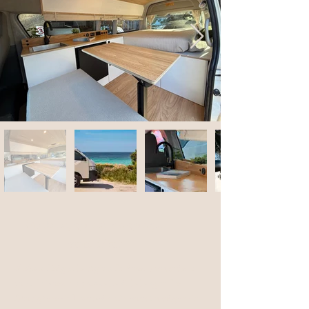
Makala
, qu'est-ce que ça
veut dire?
Makala désigne la région de Ross, y compris le
pont de Ross, en palawa kani, la langue des
Aborigènes de Tasmanie. Ce nom témoigne du