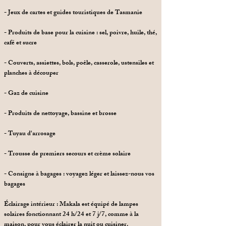
- Jeux de cartes et guides touristiques de Tasmanie
- Produits de base pour la cuisine : sel, poivre, huile, thé,
café et sucre
- Couverts, assiettes, bols, poêle, casserole, ustensiles et
planches à découper
- Gaz de cuisine
- Produits de nettoyage, bassine et brosse
- Tuyau d'arrosage
- Trousse de premiers secours et crème solaire
- Consigne à bagages : voyagez léger et laissez-nous vos
bagages
Éclairage intérieur : Makala est équipé de lampes
solaires fonctionnant 24 h/24 et 7 j/7, comme à la
maison, pour vous éclairer la nuit ou cuisiner.