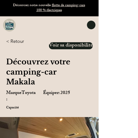
Découvrez notre nouvelle
flotte de camping-cars
100 % électriques
TASVANLIFE
Location de vans en Tasmanie
< Retour
Voir sa disponibilité
Découvrez votre
camping-car
Makala
Marque
Toyota
Équiper:
2025
:
Capacité