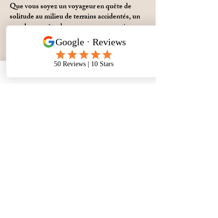
Que vous soyez un voyageur en quête de
solitude au milieu de terrains accidentés, un
couple en quête de panoramas romantiques
ou un groupe d'amis en quête d'escapades
pleines d'adrénaline, nos vans s'adressent à
tous les types d'explorateurs. Commencez
votre voyage avec nous dès aujourd'hui et
laissez la magie incomparable de la Tasmanie
se dérouler sous vos yeux.
Découvrez nos Camping-cars
Larila
Learn More