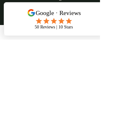
effectué si le véhicule n'est pas
disponible pour la période de
location souhaitée.
Réserver mon van
Tasvanlife reconnaît et respecte le peuple palawa
(aborigène de Tasmanie) en tant que propriétaire
traditionnel de Lutruwita (Tasmanie). Nous nous
souvenons et honorons leurs aînés, passés et
présents, et le peuple aborigène de Tasmanie en
tant que gardiens permanents du riche patrimoine
culturel de lutruwita.