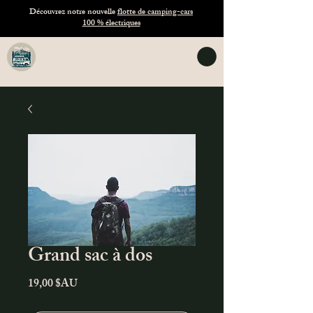
Découvrez notre nouvelle
flotte de camping-cars
100 % électriques
TASVANLIFE
Location de vans en Tasmanie
Grand sac à dos
Prix
19,00 $AU