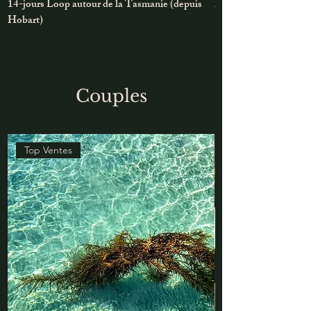
14-jours Loop autour de la Tasmanie (depuis
2-3jours Cradle Moun
Hobart)
Couples
Top Ventes