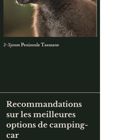
2-3jours Peninsule Tasmane
2-jours Maria Island
Recommandations
sur les meilleures
options de camping-
car