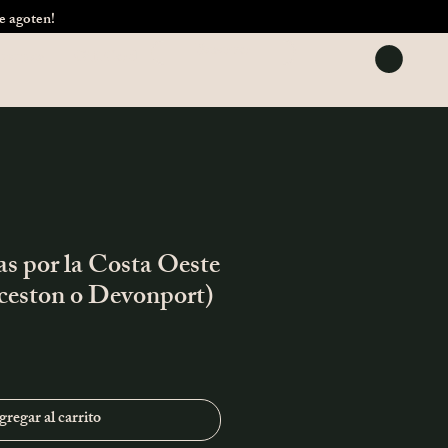
e agoten!
Reservar
cuentes
Gift Card
ías por la Costa Oeste
ceston o Devonport)
regar al carrito