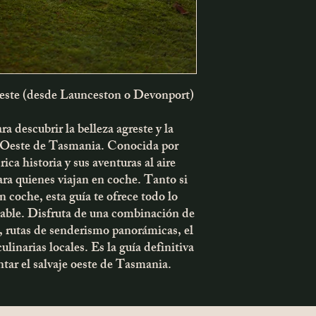
clave a lo largo del cam
Cualquiera que busque 
Recomendaciones perso
planificado que combine
experiencias únicas que 
famosos mariscos fresco
trillados, asegurando qu
Acceso gratuito
 Oeste (desde Launceston o Devonport)
Disfrute
de acceso grat
ocultas de Tasmania
, q
ra descubrir la belleza agreste y la
para explorar y mejorar 
ta Oeste de Tasmania. Conocida por
la costa oeste.
rica historia y sus aventuras al aire
para quienes viajan en coche. Tanto si
 coche, esta guía te ofrece todo lo
idable. Disfruta de una combinación de
 rutas de senderismo panorámicas, el
ulinarias locales. Es la guía definitiva
tar el salvaje oeste de Tasmania.