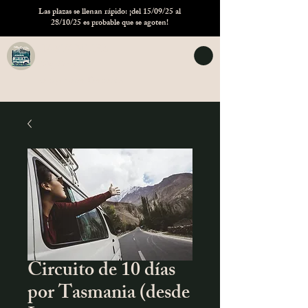
Las plazas se llenan rápido: ¡del 15/09/25 al
28/10/25 es probable que se agoten!
TASVANLIFE
Alquiler de
campervans Tasmania
Circuito de 10 días
por Tasmania (desde