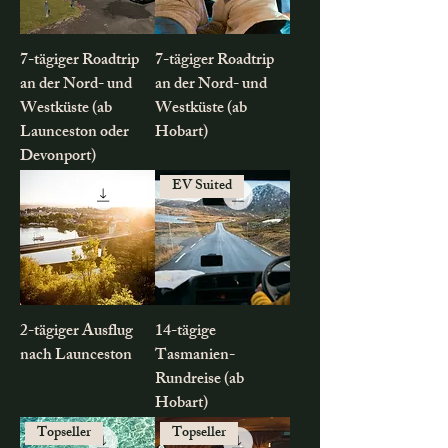
7-tägiger Roadtrip
7-tägiger Roadtrip
an der Nord- und
an der Nord- und
Westküste (ab
Westküste (ab
Launceston oder
Hobart)
Devonport)
EV Suited
2-tägiger Ausflug
14-tägige
nach Launceston
Tasmanien-
Rundreise (ab
Hobart)
Topseller
Topseller