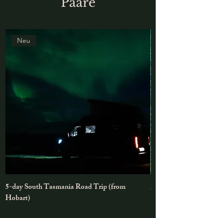
Paare
Neu
5-day South Tasmania Road Trip (from
2-3 Tage Bruny Islan
Hobart)