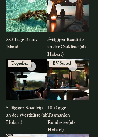
2-3 Tage Bruny
5-tägiger Roadtrip
Island
an der Ostküste (ab
Hobart)
Topseller
EV Suited
5-tägiger Roadtrip
10-tägige
an der Westküste (ab
Tasmanien-
Hobart)
Rundreise (ab
Hobart)