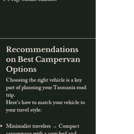
2-3 Tage Tasman-Halbinsel
2 Tage Maria Island 
Recommendations
on Best Campervan
Options
Choosing the right vehicle is a key
part of planning your Tasmania road
trip.
Here’s how to match your vehicle to
your travel style:
Minimalist travelers → Compact