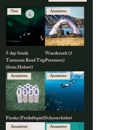
Neu
Anmieten
5-day South
Wanderzelt (3
Tasmania Road Trip
Personen)
(from Hobart)
Anmieten
Anmieten
Finska (Freiluftspiel)
Schnorchelset
Anmieten
Anmieten