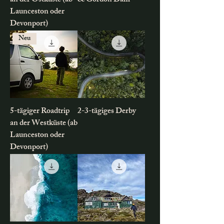
an der Ostküste (ab
& Gordon Dam
Launceston oder
Devonport)
Neu
5-tägiger Roadtrip
2-3-tägiges Derby
an der Westküste (ab
Launceston oder
Devonport)