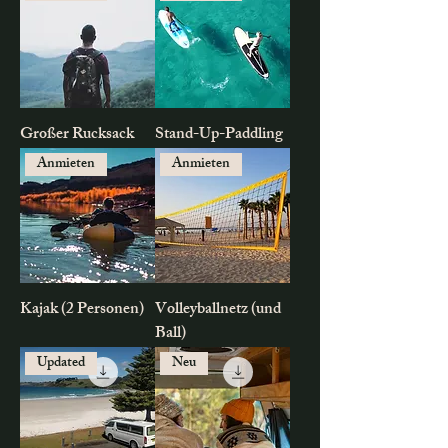
Großer Rucksack
Stand-Up-Paddling
Anmieten
Anmieten
Kajak (2 Personen)
Volleyballnetz (und
Ball)
Updated
Neu