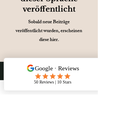
veröffentlicht
Sobald neue Beiträge
veröffentlicht wurden, erscheinen
diese hier.
Trip Durations and
Regional Focus
Our Tasmania self-drive itineraries
are designed for every schedule, from
short 2–3 day weekend getaways to
medium 5–7 day road trips and
extended 10–14 day journeys that
explore the whole island in depth.