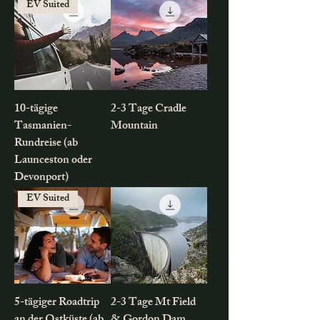
EV Suited
10-tägige
2-3 Tage Cradle
Tasmanien-
Mountain
Rundreise (ab
Launceston oder
Devonport)
EV Suited
5-tägiger Roadtrip
2-3 Tage Mt Field