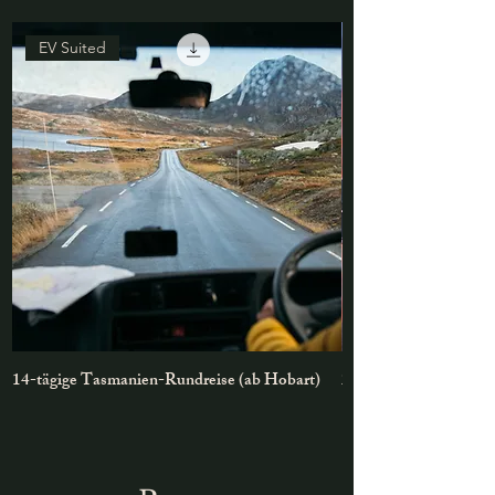
EV Suited
14-tägige Tasmanien-Rundreise (ab Hobart)
2-3 Tage Cradle Mou